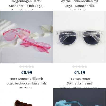
Regenbogen Herz-
Werbe Sonnenbrillen mit
Sonnenbrille mit Logo -
Logo – Sonnenbrille
Regenbogen Sonn...
individuell...
Jetzt Angebot
Jetzt Angebot
anfordern
anfordern
€0.99
€1.19
Herz-Sonnenbrille mit
Transparente
Logo bedrucken lassen als
Sonnenbrille mit
Werbear...
individuellem Logo-Druck
Jetzt Angebot
Jetzt Angebot
anfordern
anfordern