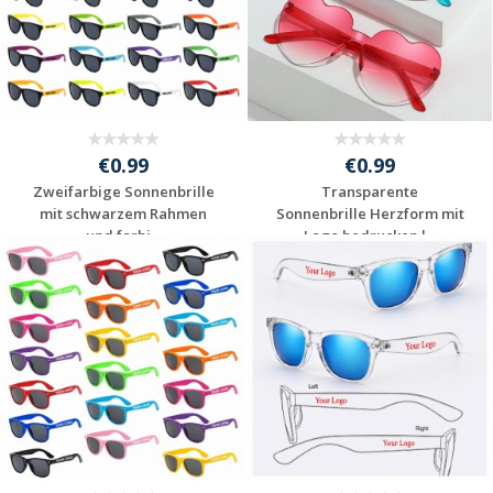
€0.99
€0.99
Zweifarbige Sonnenbrille
Transparente
mit schwarzem Rahmen
Sonnenbrille Herzform mit
und farbi...
Logo bedrucken l...
Jetzt Angebot
Jetzt Angebot
anfordern
anfordern