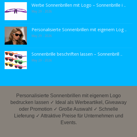
Werbe Sonnenbrillen mit Logo – Sonnenbrille i ..
May 29 - 2026
Personalisierte Sonnenbrillen mit eigenem Log ..
May 29 - 2026
Sonnenbrille beschriften lassen – Sonnenbrill ..
May 29 - 2026
Personalisierte Sonnenbrillen mit eigenem Logo
bedrucken lassen ✓ Ideal als Werbeartikel, Giveaway
oder Promotion ✓ Große Auswahl ✓ Schnelle
Lieferung ✓ Attraktive Preise für Unternehmen und
Events.