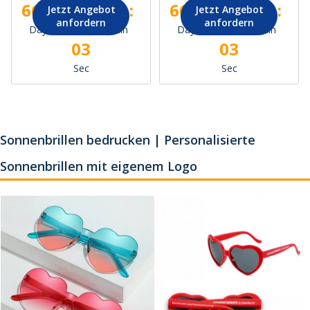
662 :
11 :
28 :
662 :
11 :
28 :
Jetzt Angebot
Jetzt Angebot
anfordern
anfordern
Days
Hrs
Min
Days
Hrs
Min
01
01
Sec
Sec
Sonnenbrillen bedrucken | Personalisierte
Sonnenbrillen mit eigenem Logo