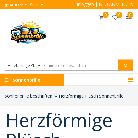
Einloggen
|
NEU ANMELDEN
€
Deutsch
EUR
0
0
0
Sonnenbrille
beschriften
Sonnenbrille beschriften
Herzförmige Plüsch Sonnenbrille
Herzförmige