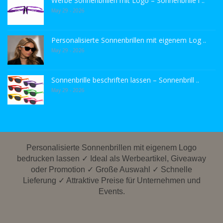
Werbe Sonnenbrillen mit Logo – Sonnenbrille i ..
May 29 - 2026
Personalisierte Sonnenbrillen mit eigenem Log ..
May 29 - 2026
Sonnenbrille beschriften lassen – Sonnenbrill ..
May 29 - 2026
Personalisierte Sonnenbrillen mit eigenem Logo
bedrucken lassen ✓ Ideal als Werbeartikel, Giveaway
oder Promotion ✓ Große Auswahl ✓ Schnelle
Lieferung ✓ Attraktive Preise für Unternehmen und
Events.