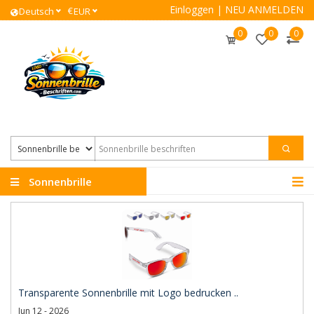
Einloggen
|
NEU ANMELDEN
€
Deutsch
EUR
0
0
0
Sonnenbrille
beschriften
Transparente Sonnenbrille mit Logo bedrucken ..
Jun 12 - 2026