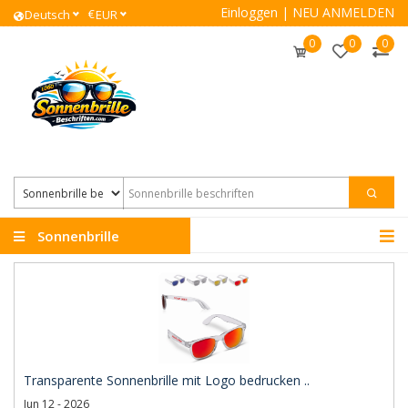
Einloggen
|
NEU ANMELDEN
€
Deutsch
EUR
0
0
0
Sonnenbrille
beschriften
Transparente Sonnenbrille mit Logo bedrucken ..
Jun 12 - 2026