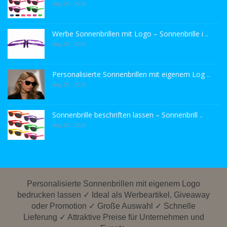
May 29 - 2026
Werbe Sonnenbrillen mit Logo – Sonnenbrille i ..
May 29 - 2026
Personalisierte Sonnenbrillen mit eigenem Log ..
May 29 - 2026
Sonnenbrille beschriften lassen – Sonnenbrill ..
May 29 - 2026
Personalisierte Sonnenbrillen mit eigenem Logo
bedrucken lassen ✓ Ideal als Werbeartikel, Giveaway
oder Promotion ✓ Große Auswahl ✓ Schnelle
Lieferung ✓ Attraktive Preise für Unternehmen und