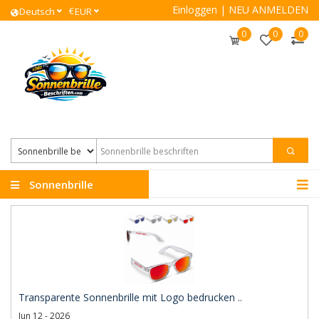
Einloggen
|
NEU ANMELDEN
€
Deutsch
EUR
0
0
0
Sonnenbrille
beschriften
Transparente Sonnenbrille mit Logo bedrucken ..
Jun 12 - 2026