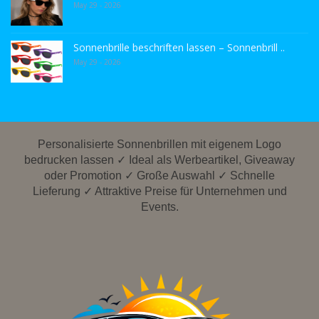
May 29 - 2026
Sonnenbrille beschriften lassen – Sonnenbrill ..
May 29 - 2026
Personalisierte Sonnenbrillen mit eigenem Logo
bedrucken lassen ✓ Ideal als Werbeartikel, Giveaway
oder Promotion ✓ Große Auswahl ✓ Schnelle
Lieferung ✓ Attraktive Preise für Unternehmen und
Events.