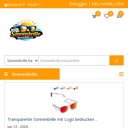
Einloggen
|
NEU ANMELDEN
€
Deutsch
EUR
0
0
0
Sonnenbrille
beschriften
Transparente Sonnenbrille mit Logo bedrucken ..
Jun 12 - 2026