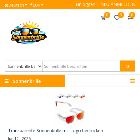
Einloggen
|
NEU ANMELDEN
€
Deutsch
EUR
0
0
0
Sonnenbrille
beschriften
Transparente Sonnenbrille mit Logo bedrucken ..
Jun 12 - 2026