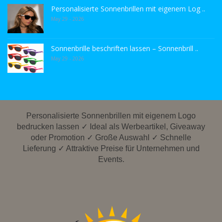
Personalisierte Sonnenbrillen mit eigenem Log ..
May 29 - 2026
Sonnenbrille beschriften lassen – Sonnenbrill ..
May 29 - 2026
Personalisierte Sonnenbrillen mit eigenem Logo
bedrucken lassen ✓ Ideal als Werbeartikel, Giveaway
oder Promotion ✓ Große Auswahl ✓ Schnelle
Lieferung ✓ Attraktive Preise für Unternehmen und
Events.