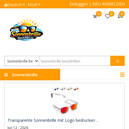
Einloggen
|
NEU ANMELDEN
€
Deutsch
EUR
0
0
0
Sonnenbrille
beschriften
Transparente Sonnenbrille mit Logo bedrucken ..
Jun 12 - 2026