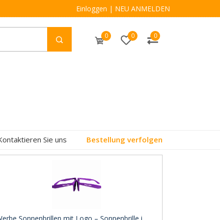
Einloggen
|
NEU ANMELDEN
0
0
0
Kontaktieren Sie uns
Bestellung verfolgen
erbe Sonnenbrillen mit Logo – Sonnenbrille i ..