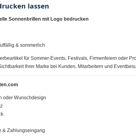
edrucken lassen
uelle Sonnenbrillen mit Logo bedrucken
uffällig & sommerlich
erbeartikel für Sommer-Events, Festivals, Firmenfeiern oder Pr
 Sichtbarkeit Ihrer Marke bei Kunden, Mitarbeitern und Eventbes
ften.com
an oder Wunschdesign
tz
ck
be & Zahlungseingang