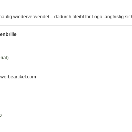
ufig wiederverwendet – dadurch bleibt Ihr Logo langfristig sich
enbrille
ial)
werbeartikel.com
p