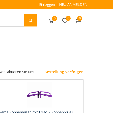
Einloggen
|
NEU ANMELDEN
0
0
0
Kontaktieren Sie uns
Bestellung verfolgen
erbe Sonnenbrillen mit Logo – Sonnenbrille i ..