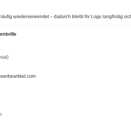
ufig wiederverwendet – dadurch bleibt Ihr Logo langfristig sich
enbrille
ial)
werbeartikel.com
p