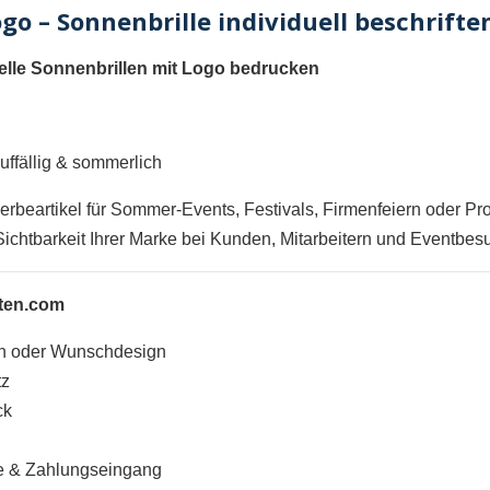
o – Sonnenbrille individuell beschrifte
uelle Sonnenbrillen mit Logo bedrucken
uffällig & sommerlich
erbeartikel für Sommer-Events, Festivals, Firmenfeiern oder Pr
 Sichtbarkeit Ihrer Marke bei Kunden, Mitarbeitern und Eventbes
ften.com
an oder Wunschdesign
tz
ck
be & Zahlungseingang